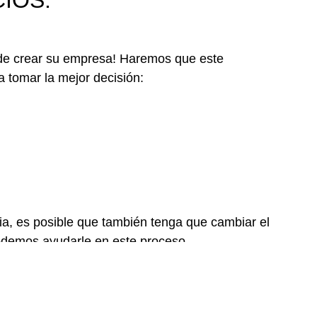
IOS.
de crear su empresa! Haremos que este
a tomar la mejor decisión:
a, es posible que también tenga que cambiar el
Podemos ayudarle en este proceso.
ZADA PARA EMPRESAS
ontrarás personal capacitado para llevar a cabo