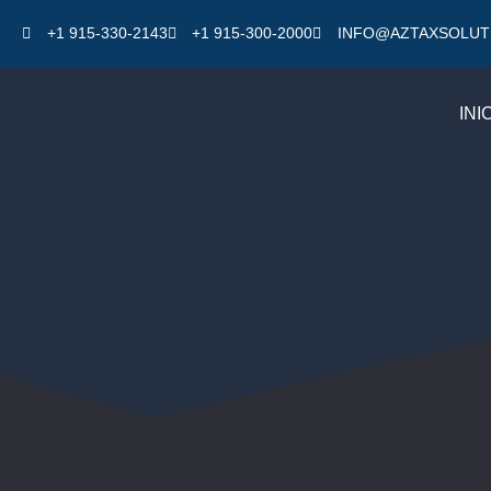
+1 915-330-2143
+1 915-300-2000
INFO@AZTAXSOLUT
INI