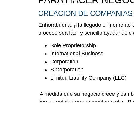
PARA HACER NEGOC
CREACIÓN DE COMPAÑIAS
Enhorabuena, ¡Ha llegado el momento 
proceso sea fácil y sencillo ayudándole 
Sole Proprietorship
International Business
Corporation
S Corporation
Limited Liability Company (LLC)
A medida que su negocio crece y cambi
tipo de entidad empresarial que elija. 
CONTABILIDAD ESPECIALI
En A&Z Tax and Financial Solutions enc