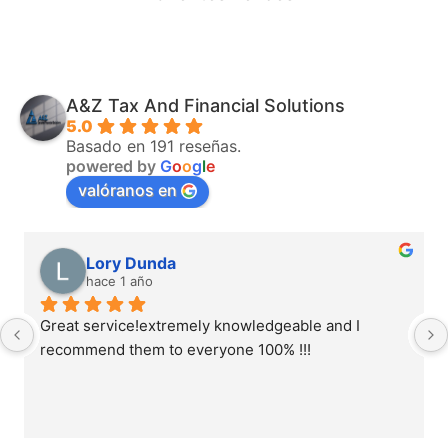
A&Z Tax And Financial Solutions
5.0
Basado en 191 reseñas.
powered by
G
o
o
g
l
e
valóranos en
Lory Dunda
hace 1 año
Great service!extremely knowledgeable and I 
recommend them to everyone 100% !!!